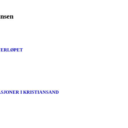
ansen
INERLØPET
ASJONER I KRISTIANSAND