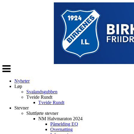
Veksle
navigasjon
Nyheter
Løp
Svalandsgubben
Tveide Rundt
Tveide Rundt
Stevner
Sluttførte stevner
NM Halvmaraton 2024
Påmelding EQ
Overnatting